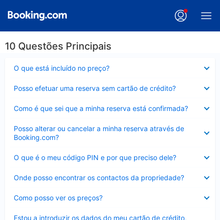
10 Questões Principais
Elemento
O que está incluído no preço?
fechado
Elemento
Posso efetuar uma reserva sem cartão de crédito?
fechado
Elemento
Como é que sei que a minha reserva está confirmada?
fechado
Elemento
Posso alterar ou cancelar a minha reserva através de
fechado
Booking.com?
Elemento
O que é o meu código PIN e por que preciso dele?
fechado
Elemento
Onde posso encontrar os contactos da propriedade?
fechado
Elemento
Como posso ver os preços?
fechado
Elemento
Estou a introduzir os dados do meu cartão de crédito,