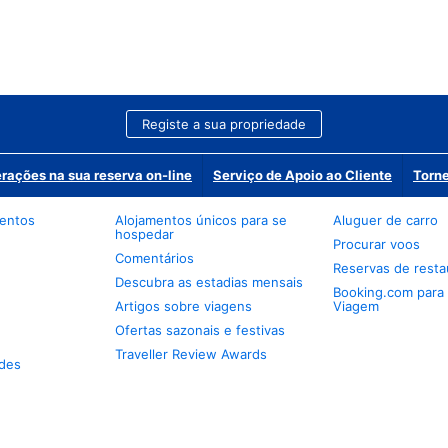
Registe a sua propriedade
erações na sua reserva on-line
Serviço de Apoio ao Cliente
Torne
mentos
Alojamentos únicos para se
Aluguer de carro
hospedar
Procurar voos
Comentários
Reservas de resta
Descubra as estadias mensais
Booking.com para
Artigos sobre viagens
Viagem
Ofertas sazonais e festivas
Traveller Review Awards
des