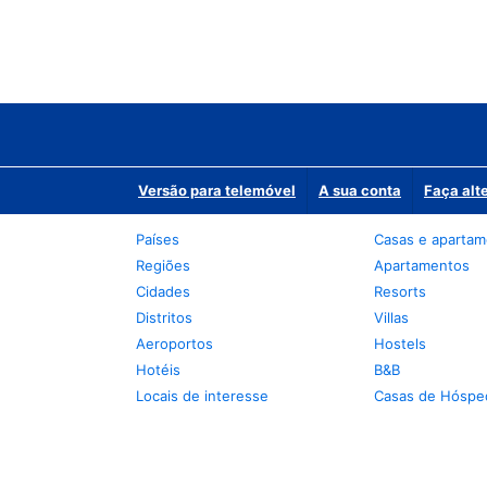
Versão para telemóvel
A sua conta
Faça alt
Países
Casas e aparta
Regiões
Apartamentos
Cidades
Resorts
Distritos
Villas
Aeroportos
Hostels
Hotéis
B&B
Locais de interesse
Casas de Hóspe