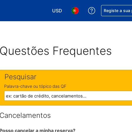
USD
Obtenha ajuda c
Registe a sua
Escolha a sua moeda. A sua moeda 
Escolha o seu idioma. O se
Questões Frequentes
Pesquisar
Palavra-chave ou tópico das QF
Cancelamentos
Posso cancelar a minha reserva?