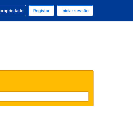
om a sua reserva
 propriedade
Registar
Iniciar sessão
atual é Dólar dos EUA
u idioma atual é Português