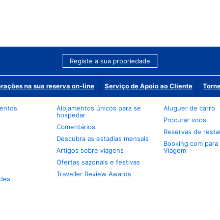
Registe a sua propriedade
erações na sua reserva on-line
Serviço de Apoio ao Cliente
Torne
mentos
Alojamentos únicos para se
Aluguer de carro
hospedar
Procurar voos
Comentários
Reservas de resta
Descubra as estadias mensais
Booking.com para
Artigos sobre viagens
Viagem
Ofertas sazonais e festivas
Traveller Review Awards
des