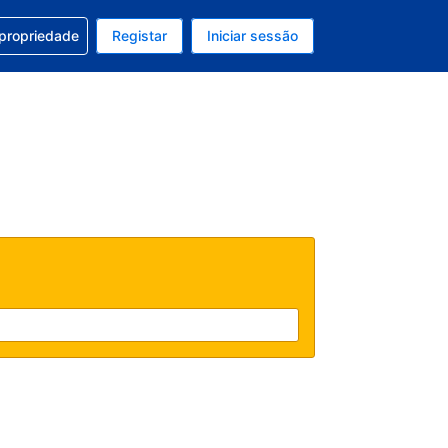
om a sua reserva
 propriedade
Registar
Iniciar sessão
 atual é EUR
u idioma atual é Português