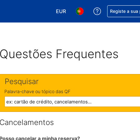
EUR
Obtenha ajuda c
Registe a sua
Escolha a sua moeda. A sua moeda
Escolha o seu idioma. O se
Questões Frequentes
Pesquisar
Palavra-chave ou tópico das QF
Cancelamentos
Posso cancelar a minha reserva?