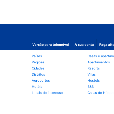
Versão para telemóvel
A sua conta
Faça alt
Países
Casas e aparta
Regiões
Apartamentos
Cidades
Resorts
Distritos
Villas
Aeroportos
Hostels
Hotéis
B&B
Locais de interesse
Casas de Hóspe