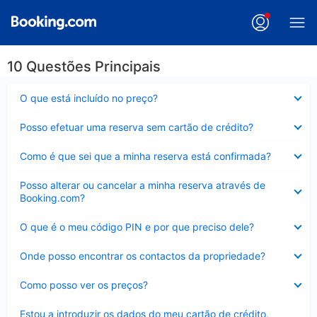
10 Questões Principais
Elemento
O que está incluído no preço?
fechado
Elemento
Posso efetuar uma reserva sem cartão de crédito?
fechado
Elemento
Como é que sei que a minha reserva está confirmada?
fechado
Elemento
Posso alterar ou cancelar a minha reserva através de
fechado
Booking.com?
Elemento
O que é o meu código PIN e por que preciso dele?
fechado
Elemento
Onde posso encontrar os contactos da propriedade?
fechado
Elemento
Como posso ver os preços?
fechado
Elemento
Estou a introduzir os dados do meu cartão de crédito,