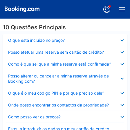
10 Questões Principais
Elemento
O que está incluído no preço?
fechado
Elemento
Posso efetuar uma reserva sem cartão de crédito?
fechado
Elemento
Como é que sei que a minha reserva está confirmada?
fechado
Elemento
Posso alterar ou cancelar a minha reserva através de
fechado
Booking.com?
Elemento
O que é o meu código PIN e por que preciso dele?
fechado
Elemento
Onde posso encontrar os contactos da propriedade?
fechado
Elemento
Como posso ver os preços?
fechado
Elemento
Estou a introduzir os dados do meu cartão de crédito,