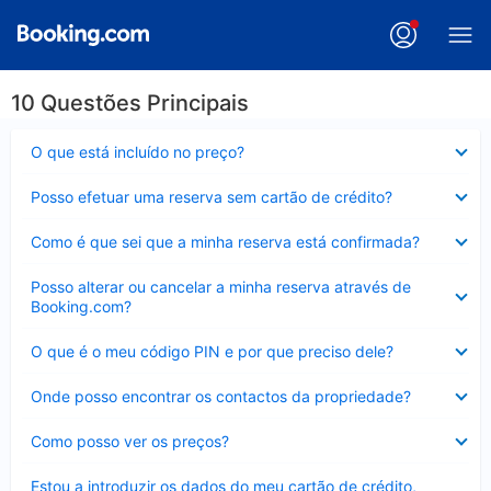
10 Questões Principais
Elemento
O que está incluído no preço?
fechado
Elemento
Posso efetuar uma reserva sem cartão de crédito?
fechado
Elemento
Como é que sei que a minha reserva está confirmada?
fechado
Elemento
Posso alterar ou cancelar a minha reserva através de
fechado
Booking.com?
Elemento
O que é o meu código PIN e por que preciso dele?
fechado
Elemento
Onde posso encontrar os contactos da propriedade?
fechado
Elemento
Como posso ver os preços?
fechado
Elemento
Estou a introduzir os dados do meu cartão de crédito,