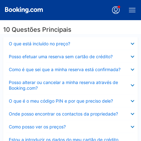
10 Questões Principais
Elemento
O que está incluído no preço?
fechado
Elemento
Posso efetuar uma reserva sem cartão de crédito?
fechado
Elemento
Como é que sei que a minha reserva está confirmada?
fechado
Elemento
Posso alterar ou cancelar a minha reserva através de
fechado
Booking.com?
Elemento
O que é o meu código PIN e por que preciso dele?
fechado
Elemento
Onde posso encontrar os contactos da propriedade?
fechado
Elemento
Como posso ver os preços?
fechado
Elemento
Estou a introduzir os dados do meu cartão de crédito,