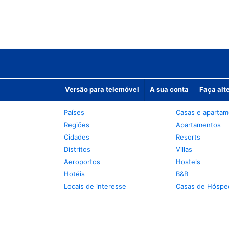
Versão para telemóvel
A sua conta
Faça alt
Países
Casas e aparta
Regiões
Apartamentos
Cidades
Resorts
Distritos
Villas
Aeroportos
Hostels
Hotéis
B&B
Locais de interesse
Casas de Hóspe