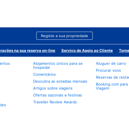
Registe a sua propriedade
erações na sua reserva on-line
Serviço de Apoio ao Cliente
Torne
mentos
Alojamentos únicos para se
Aluguer de carro
hospedar
Procurar voos
Comentários
Reservas de resta
Descubra as estadias mensais
Booking.com para
Artigos sobre viagens
Viagem
Ofertas sazonais e festivas
Traveller Review Awards
des