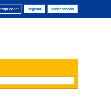
om a sua reserva
 propriedade
Registar
Iniciar sessão
 atual é EUR
u idioma atual é Português