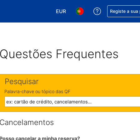
EUR
Obtenha ajuda c
Registe a sua
Escolha a sua moeda. A sua moeda
Escolha o seu idioma. O se
Questões Frequentes
Pesquisar
Palavra-chave ou tópico das QF
Cancelamentos
Posso cancelar a minha reserva?