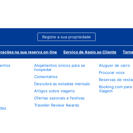
Registe a sua propriedade
erações na sua reserva on-line
Serviço de Apoio ao Cliente
Torne
mentos
Alojamentos únicos para se
Aluguer de carro
hospedar
Procurar voos
Comentários
Reservas de resta
Descubra as estadias mensais
Booking.com para
Artigos sobre viagens
Viagem
Ofertas sazonais e festivas
Traveller Review Awards
des