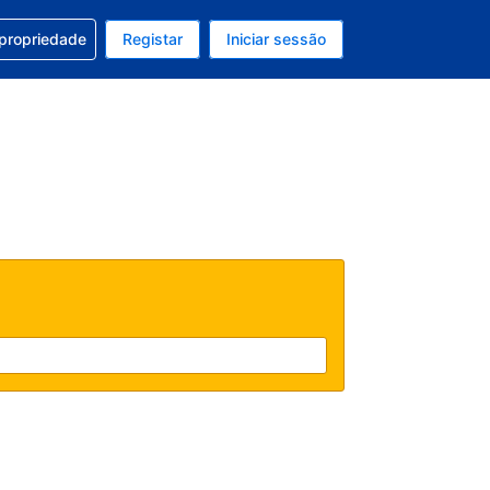
om a sua reserva
 propriedade
Registar
Iniciar sessão
 atual é EUR
u idioma atual é Português