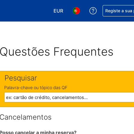
EUR
Obtenha ajuda c
Registe a sua
Escolha a sua moeda. A sua moeda
Escolha o seu idioma. O se
Questões Frequentes
Pesquisar
Palavra-chave ou tópico das QF
Cancelamentos
Posso cancelar a minha reserva?