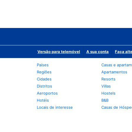
Versão para telemóvel
A sua conta
Faça alt
Países
Casas e aparta
Regiões
Apartamentos
Cidades
Resorts
Distritos
Villas
Aeroportos
Hostels
Hotéis
B&B
Locais de interesse
Casas de Hóspe