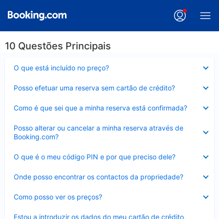
10 Questões Principais
Elemento
O que está incluído no preço?
fechado
Elemento
Posso efetuar uma reserva sem cartão de crédito?
fechado
Elemento
Como é que sei que a minha reserva está confirmada?
fechado
Elemento
Posso alterar ou cancelar a minha reserva através de
fechado
Booking.com?
Elemento
O que é o meu código PIN e por que preciso dele?
fechado
Elemento
Onde posso encontrar os contactos da propriedade?
fechado
Elemento
Como posso ver os preços?
fechado
Elemento
Estou a introduzir os dados do meu cartão de crédito,