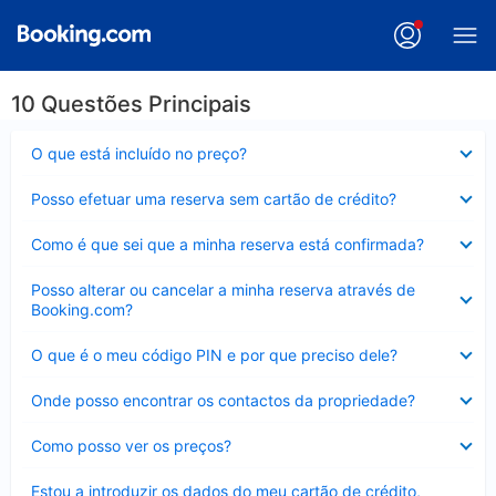
10 Questões Principais
Elemento
O que está incluído no preço?
fechado
Elemento
Posso efetuar uma reserva sem cartão de crédito?
fechado
Elemento
Como é que sei que a minha reserva está confirmada?
fechado
Elemento
Posso alterar ou cancelar a minha reserva através de
fechado
Booking.com?
Elemento
O que é o meu código PIN e por que preciso dele?
fechado
Elemento
Onde posso encontrar os contactos da propriedade?
fechado
Elemento
Como posso ver os preços?
fechado
Elemento
Estou a introduzir os dados do meu cartão de crédito,