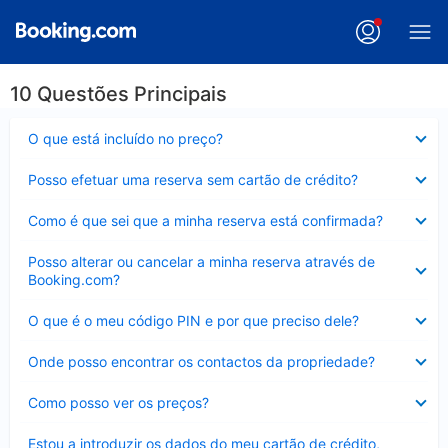
10 Questões Principais
Elemento
O que está incluído no preço?
fechado
Elemento
Posso efetuar uma reserva sem cartão de crédito?
fechado
Elemento
Como é que sei que a minha reserva está confirmada?
fechado
Elemento
Posso alterar ou cancelar a minha reserva através de
fechado
Booking.com?
Elemento
O que é o meu código PIN e por que preciso dele?
fechado
Elemento
Onde posso encontrar os contactos da propriedade?
fechado
Elemento
Como posso ver os preços?
fechado
Elemento
Estou a introduzir os dados do meu cartão de crédito,