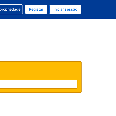
om a sua reserva
 propriedade
Registar
Iniciar sessão
 atual é EUR
u idioma atual é Português