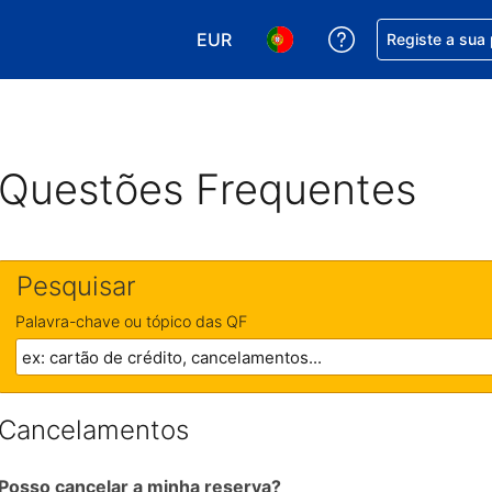
EUR
Obtenha ajuda c
Registe a sua
Escolha a sua moeda. A sua moeda
Escolha o seu idioma. O se
Questões Frequentes
Pesquisar
Palavra-chave ou tópico das QF
Cancelamentos
Posso cancelar a minha reserva?