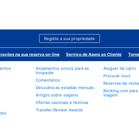
Registe a sua propriedade
erações na sua reserva on-line
Serviço de Apoio ao Cliente
Torne
mentos
Alojamentos únicos para se
Aluguer de carro
hospedar
Procurar voos
Comentários
Reservas de resta
Descubra as estadias mensais
Booking.com para
Artigos sobre viagens
Viagem
Ofertas sazonais e festivas
Traveller Review Awards
des