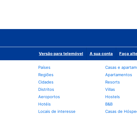
Versão para telemóvel
A sua conta
Faça alt
Países
Casas e aparta
Regiões
Apartamentos
Cidades
Resorts
Distritos
Villas
Aeroportos
Hostels
Hotéis
B&B
Locais de interesse
Casas de Hóspe