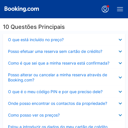
10 Questões Principais
Elemento
O que está incluído no preço?
fechado
Elemento
Posso efetuar uma reserva sem cartão de crédito?
fechado
Elemento
Como é que sei que a minha reserva está confirmada?
fechado
Elemento
Posso alterar ou cancelar a minha reserva através de
fechado
Booking.com?
Elemento
O que é o meu código PIN e por que preciso dele?
fechado
Elemento
Onde posso encontrar os contactos da propriedade?
fechado
Elemento
Como posso ver os preços?
fechado
Elemento
Estou a introduzir os dados do meu cartão de crédito,