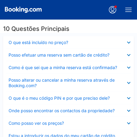
10 Questões Principais
Elemento
O que está incluído no preço?
fechado
Elemento
Posso efetuar uma reserva sem cartão de crédito?
fechado
Elemento
Como é que sei que a minha reserva está confirmada?
fechado
Elemento
Posso alterar ou cancelar a minha reserva através de
fechado
Booking.com?
Elemento
O que é o meu código PIN e por que preciso dele?
fechado
Elemento
Onde posso encontrar os contactos da propriedade?
fechado
Elemento
Como posso ver os preços?
fechado
Elemento
Estou a introduzir os dados do meu cartão de crédito,