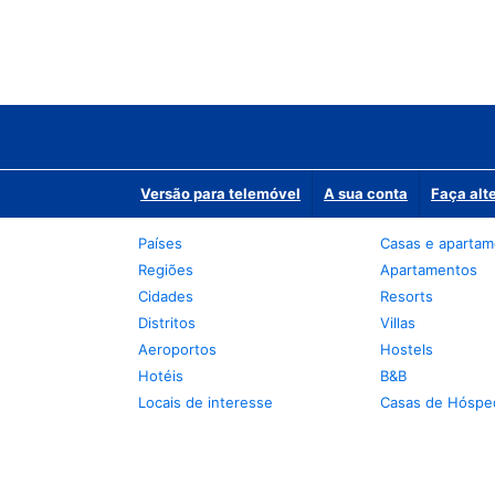
Versão para telemóvel
A sua conta
Faça alt
Países
Casas e aparta
Regiões
Apartamentos
Cidades
Resorts
Distritos
Villas
Aeroportos
Hostels
Hotéis
B&B
Locais de interesse
Casas de Hóspe