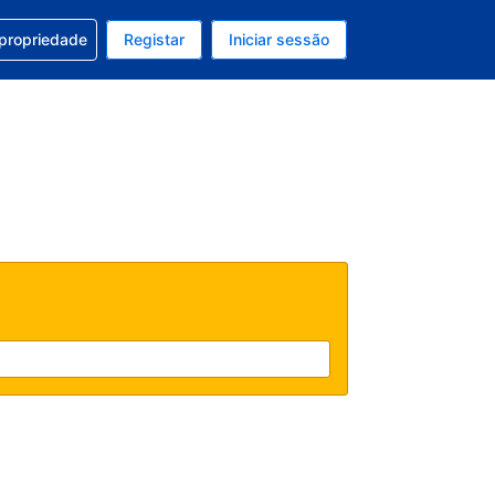
om a sua reserva
 propriedade
Registar
Iniciar sessão
atual é Dólar dos EUA
u idioma atual é Português