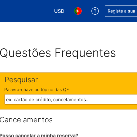
USD
Obtenha ajuda c
Registe a sua
Escolha a sua moeda. A sua moeda 
Escolha o seu idioma. O se
Questões Frequentes
Pesquisar
Palavra-chave ou tópico das QF
Cancelamentos
Posso cancelar a minha reserva?