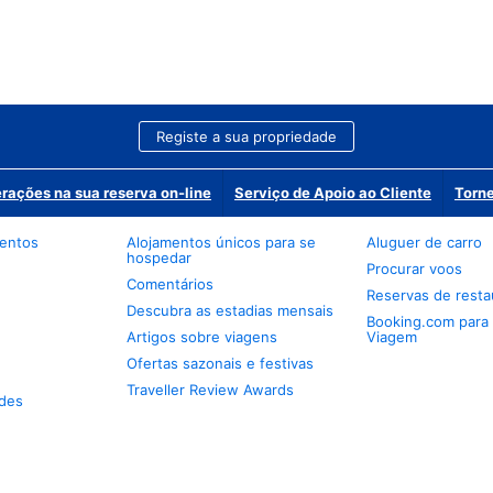
Registe a sua propriedade
erações na sua reserva on-line
Serviço de Apoio ao Cliente
Torne
mentos
Alojamentos únicos para se
Aluguer de carro
hospedar
Procurar voos
Comentários
Reservas de resta
Descubra as estadias mensais
Booking.com para
Artigos sobre viagens
Viagem
Ofertas sazonais e festivas
Traveller Review Awards
des