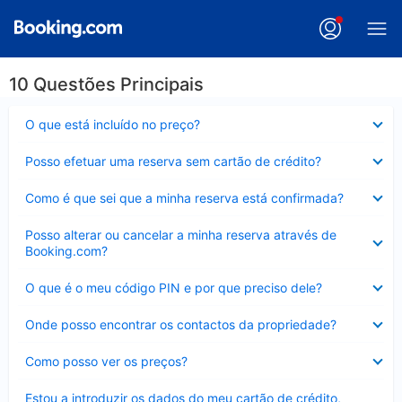
10 Questões Principais
Elemento
O que está incluído no preço?
fechado
Elemento
Posso efetuar uma reserva sem cartão de crédito?
fechado
Elemento
Como é que sei que a minha reserva está confirmada?
fechado
Elemento
Posso alterar ou cancelar a minha reserva através de
fechado
Booking.com?
Elemento
O que é o meu código PIN e por que preciso dele?
fechado
Elemento
Onde posso encontrar os contactos da propriedade?
fechado
Elemento
Como posso ver os preços?
fechado
Elemento
Estou a introduzir os dados do meu cartão de crédito,