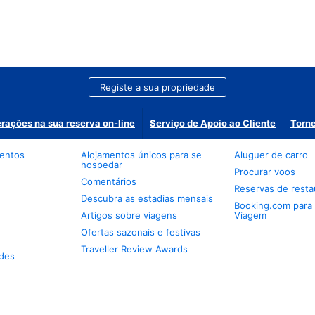
Registe a sua propriedade
erações na sua reserva on-line
Serviço de Apoio ao Cliente
Torne
mentos
Alojamentos únicos para se
Aluguer de carro
hospedar
Procurar voos
Comentários
Reservas de resta
Descubra as estadias mensais
Booking.com para
Artigos sobre viagens
Viagem
Ofertas sazonais e festivas
Traveller Review Awards
des