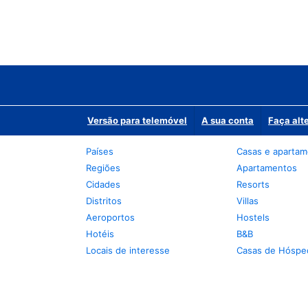
Versão para telemóvel
A sua conta
Faça alt
Países
Casas e aparta
Regiões
Apartamentos
Cidades
Resorts
Distritos
Villas
Aeroportos
Hostels
Hotéis
B&B
Locais de interesse
Casas de Hóspe