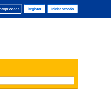
om a sua reserva
 propriedade
Registar
Iniciar sessão
atual é Dólar dos EUA
u idioma atual é Português