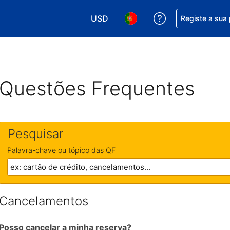
USD
Obtenha ajuda c
Registe a sua
Escolha a sua moeda. A sua moeda 
Escolha o seu idioma. O se
Questões Frequentes
Pesquisar
Palavra-chave ou tópico das QF
Cancelamentos
Posso cancelar a minha reserva?