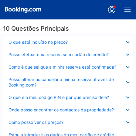
10 Questões Principais
Elemento
O que está incluído no preço?
fechado
Elemento
Posso efetuar uma reserva sem cartão de crédito?
fechado
Elemento
Como é que sei que a minha reserva está confirmada?
fechado
Elemento
Posso alterar ou cancelar a minha reserva através de
fechado
Booking.com?
Elemento
O que é o meu código PIN e por que preciso dele?
fechado
Elemento
Onde posso encontrar os contactos da propriedade?
fechado
Elemento
Como posso ver os preços?
fechado
Elemento
Estou a introduzir os dados do meu cartão de crédito,