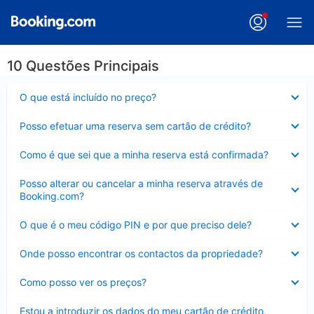
10 Questões Principais
Elemento
O que está incluído no preço?
fechado
Elemento
Posso efetuar uma reserva sem cartão de crédito?
fechado
Elemento
Como é que sei que a minha reserva está confirmada?
fechado
Elemento
Posso alterar ou cancelar a minha reserva através de
fechado
Booking.com?
Elemento
O que é o meu código PIN e por que preciso dele?
fechado
Elemento
Onde posso encontrar os contactos da propriedade?
fechado
Elemento
Como posso ver os preços?
fechado
Elemento
Estou a introduzir os dados do meu cartão de crédito,