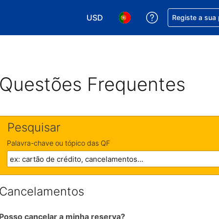
USD
Obtenha ajuda c
Registe a sua
Escolha a sua moeda. A sua moeda 
Escolha o seu idioma. O se
Questões Frequentes
Pesquisar
Palavra-chave ou tópico das QF
Cancelamentos
Posso cancelar a minha reserva?