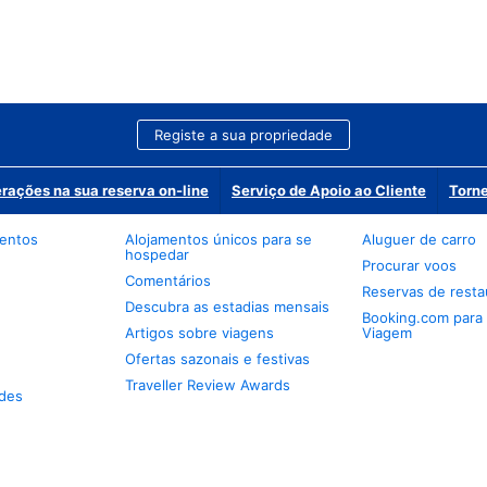
Registe a sua propriedade
erações na sua reserva on-line
Serviço de Apoio ao Cliente
Torne
mentos
Alojamentos únicos para se
Aluguer de carro
hospedar
Procurar voos
Comentários
Reservas de resta
Descubra as estadias mensais
Booking.com para
Artigos sobre viagens
Viagem
Ofertas sazonais e festivas
Traveller Review Awards
des