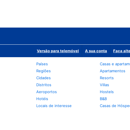
Versão para telemóvel
A sua conta
Faça alt
Países
Casas e aparta
Regiões
Apartamentos
Cidades
Resorts
Distritos
Villas
Aeroportos
Hostels
Hotéis
B&B
Locais de interesse
Casas de Hóspe