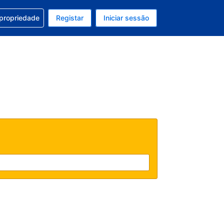
om a sua reserva
 propriedade
Registar
Iniciar sessão
atual é Dólar dos EUA
u idioma atual é Português