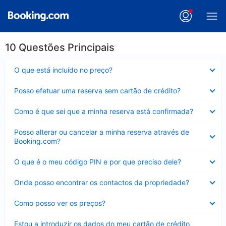
10 Questões Principais
Elemento
O que está incluído no preço?
fechado
Elemento
Posso efetuar uma reserva sem cartão de crédito?
fechado
Elemento
Como é que sei que a minha reserva está confirmada?
fechado
Elemento
Posso alterar ou cancelar a minha reserva através de
fechado
Booking.com?
Elemento
O que é o meu código PIN e por que preciso dele?
fechado
Elemento
Onde posso encontrar os contactos da propriedade?
fechado
Elemento
Como posso ver os preços?
fechado
Elemento
Estou a introduzir os dados do meu cartão de crédito,