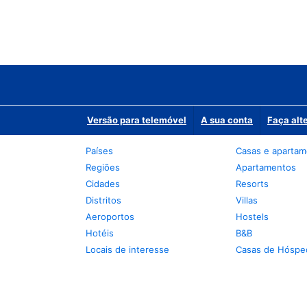
Versão para telemóvel
A sua conta
Faça alt
Países
Casas e aparta
Regiões
Apartamentos
Cidades
Resorts
Distritos
Villas
Aeroportos
Hostels
Hotéis
B&B
Locais de interesse
Casas de Hóspe