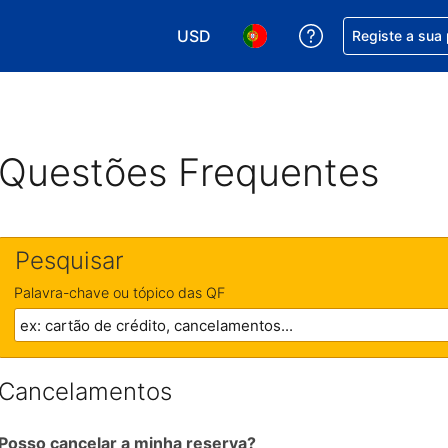
USD
Obtenha ajuda c
Registe a sua
Escolha a sua moeda. A sua moeda 
Escolha o seu idioma. O se
Questões Frequentes
Pesquisar
Palavra-chave ou tópico das QF
Cancelamentos
Posso cancelar a minha reserva?