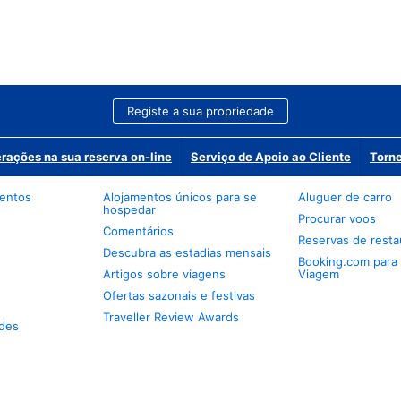
Registe a sua propriedade
erações na sua reserva on-line
Serviço de Apoio ao Cliente
Torne
mentos
Alojamentos únicos para se
Aluguer de carro
hospedar
Procurar voos
Comentários
Reservas de resta
Descubra as estadias mensais
Booking.com para
Artigos sobre viagens
Viagem
Ofertas sazonais e festivas
Traveller Review Awards
des