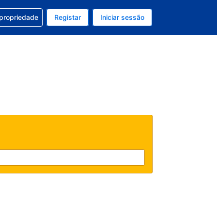
om a sua reserva
 propriedade
Registar
Iniciar sessão
atual é Dólar dos EUA
u idioma atual é Português