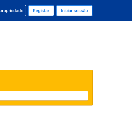
om a sua reserva
 propriedade
Registar
Iniciar sessão
 atual é EUR
u idioma atual é Português