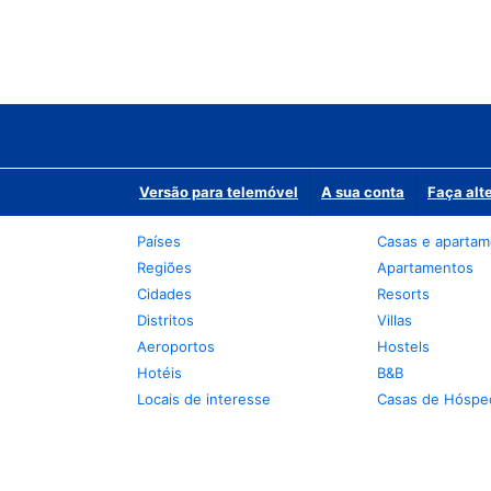
Versão para telemóvel
A sua conta
Faça alt
Países
Casas e aparta
Regiões
Apartamentos
Cidades
Resorts
Distritos
Villas
Aeroportos
Hostels
Hotéis
B&B
Locais de interesse
Casas de Hóspe