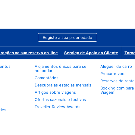
Registe a sua propriedade
erações na sua reserva on-line
Serviço de Apoio ao Cliente
Torne
mentos
Alojamentos únicos para se
Aluguer de carro
hospedar
Procurar voos
Comentários
Reservas de resta
Descubra as estadias mensais
Booking.com para
Artigos sobre viagens
Viagem
Ofertas sazonais e festivas
Traveller Review Awards
des