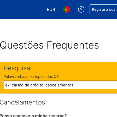
EUR
Obtenha ajuda c
Registe a sua
Escolha a sua moeda. A sua moeda
Escolha o seu idioma. O se
Questões Frequentes
Pesquisar
Palavra-chave ou tópico das QF
Cancelamentos
Posso cancelar a minha reserva?