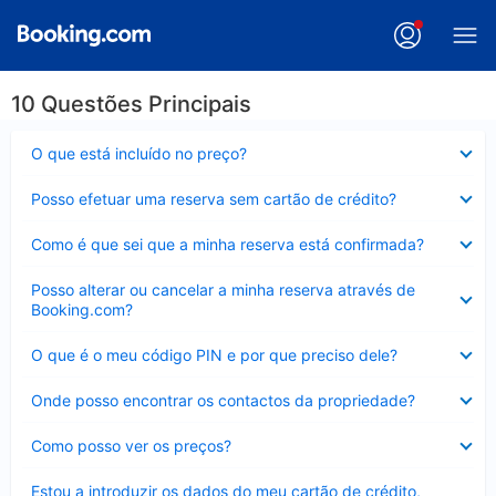
10 Questões Principais
Elemento
O que está incluído no preço?
fechado
Elemento
Posso efetuar uma reserva sem cartão de crédito?
fechado
Elemento
Como é que sei que a minha reserva está confirmada?
fechado
Elemento
Posso alterar ou cancelar a minha reserva através de
fechado
Booking.com?
Elemento
O que é o meu código PIN e por que preciso dele?
fechado
Elemento
Onde posso encontrar os contactos da propriedade?
fechado
Elemento
Como posso ver os preços?
fechado
Elemento
Estou a introduzir os dados do meu cartão de crédito,