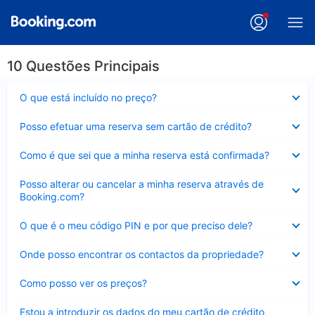
10 Questões Principais
Elemento
O que está incluído no preço?
fechado
Elemento
Posso efetuar uma reserva sem cartão de crédito?
fechado
Elemento
Como é que sei que a minha reserva está confirmada?
fechado
Elemento
Posso alterar ou cancelar a minha reserva através de
fechado
Booking.com?
Elemento
O que é o meu código PIN e por que preciso dele?
fechado
Elemento
Onde posso encontrar os contactos da propriedade?
fechado
Elemento
Como posso ver os preços?
fechado
Elemento
Estou a introduzir os dados do meu cartão de crédito,