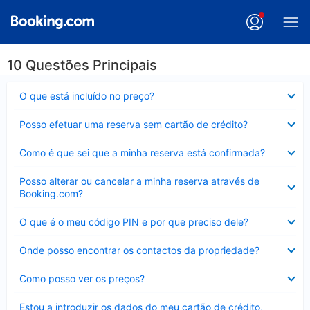
10 Questões Principais
Elemento
O que está incluído no preço?
fechado
Elemento
Posso efetuar uma reserva sem cartão de crédito?
fechado
Elemento
Como é que sei que a minha reserva está confirmada?
fechado
Elemento
Posso alterar ou cancelar a minha reserva através de
fechado
Booking.com?
Elemento
O que é o meu código PIN e por que preciso dele?
fechado
Elemento
Onde posso encontrar os contactos da propriedade?
fechado
Elemento
Como posso ver os preços?
fechado
Elemento
Estou a introduzir os dados do meu cartão de crédito,