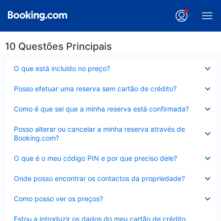
10 Questões Principais
Elemento
O que está incluído no preço?
fechado
Elemento
Posso efetuar uma reserva sem cartão de crédito?
fechado
Elemento
Como é que sei que a minha reserva está confirmada?
fechado
Elemento
Posso alterar ou cancelar a minha reserva através de
fechado
Booking.com?
Elemento
O que é o meu código PIN e por que preciso dele?
fechado
Elemento
Onde posso encontrar os contactos da propriedade?
fechado
Elemento
Como posso ver os preços?
fechado
Elemento
Estou a introduzir os dados do meu cartão de crédito,