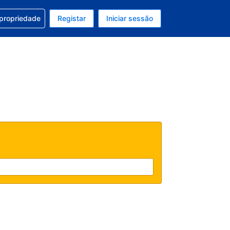
om a sua reserva
 propriedade
Registar
Iniciar sessão
 atual é EUR
u idioma atual é Português