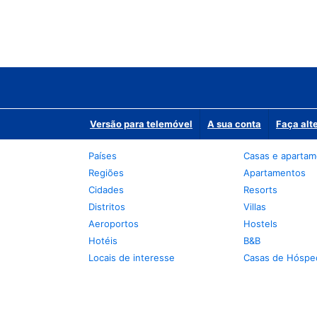
Versão para telemóvel
A sua conta
Faça alt
Países
Casas e aparta
Regiões
Apartamentos
Cidades
Resorts
Distritos
Villas
Aeroportos
Hostels
Hotéis
B&B
Locais de interesse
Casas de Hóspe