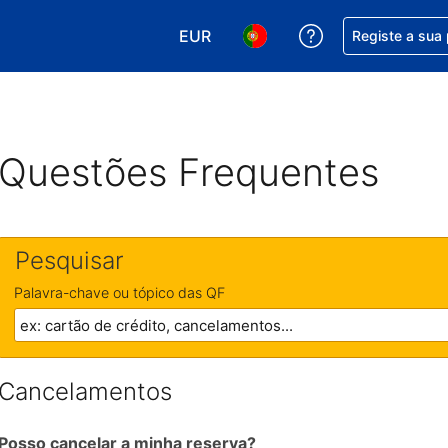
EUR
Obtenha ajuda c
Registe a sua
Escolha a sua moeda. A sua moeda
Escolha o seu idioma. O se
Questões Frequentes
Pesquisar
Palavra-chave ou tópico das QF
Cancelamentos
Posso cancelar a minha reserva?