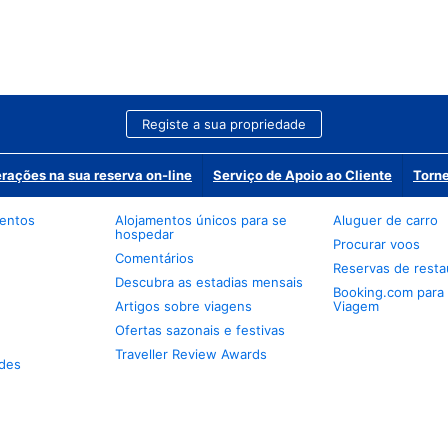
Registe a sua propriedade
erações na sua reserva on-line
Serviço de Apoio ao Cliente
Torne
mentos
Alojamentos únicos para se
Aluguer de carro
hospedar
Procurar voos
Comentários
Reservas de resta
Descubra as estadias mensais
Booking.com para
Artigos sobre viagens
Viagem
Ofertas sazonais e festivas
Traveller Review Awards
des