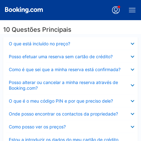
10 Questões Principais
Elemento
O que está incluído no preço?
fechado
Elemento
Posso efetuar uma reserva sem cartão de crédito?
fechado
Elemento
Como é que sei que a minha reserva está confirmada?
fechado
Elemento
Posso alterar ou cancelar a minha reserva através de
fechado
Booking.com?
Elemento
O que é o meu código PIN e por que preciso dele?
fechado
Elemento
Onde posso encontrar os contactos da propriedade?
fechado
Elemento
Como posso ver os preços?
fechado
Elemento
Estou a introduzir os dados do meu cartão de crédito,