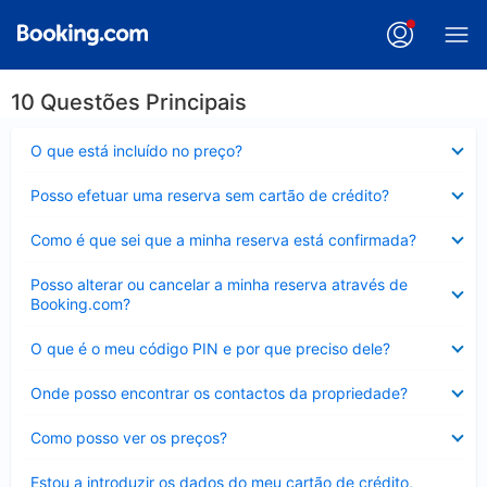
10 Questões Principais
Elemento
O que está incluído no preço?
fechado
Elemento
Posso efetuar uma reserva sem cartão de crédito?
fechado
Elemento
Como é que sei que a minha reserva está confirmada?
fechado
Elemento
Posso alterar ou cancelar a minha reserva através de
fechado
Booking.com?
Elemento
O que é o meu código PIN e por que preciso dele?
fechado
Elemento
Onde posso encontrar os contactos da propriedade?
fechado
Elemento
Como posso ver os preços?
fechado
Elemento
Estou a introduzir os dados do meu cartão de crédito,