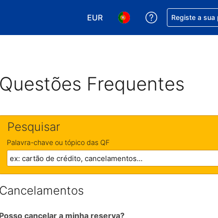
EUR
Obtenha ajuda c
Registe a sua
Escolha a sua moeda. A sua moeda
Escolha o seu idioma. O se
Questões Frequentes
Pesquisar
Palavra-chave ou tópico das QF
Cancelamentos
Posso cancelar a minha reserva?