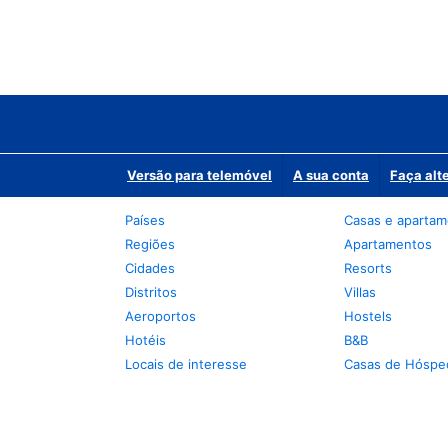
Versão para telemóvel
A sua conta
Faça alt
Países
Casas e aparta
Regiões
Apartamentos
Cidades
Resorts
Distritos
Villas
Aeroportos
Hostels
Hotéis
B&B
Locais de interesse
Casas de Hóspe