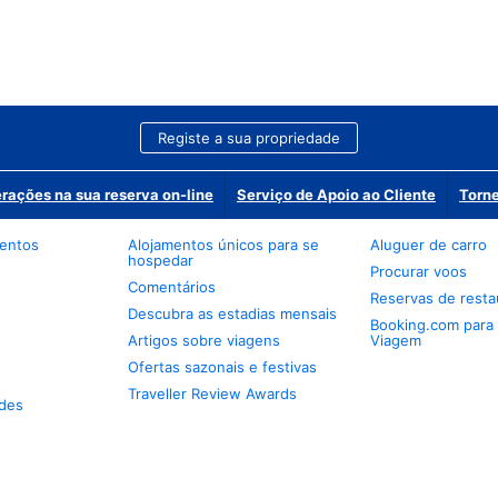
Registe a sua propriedade
erações na sua reserva on-line
Serviço de Apoio ao Cliente
Torne
mentos
Alojamentos únicos para se
Aluguer de carro
hospedar
Procurar voos
Comentários
Reservas de resta
Descubra as estadias mensais
Booking.com para
Artigos sobre viagens
Viagem
Ofertas sazonais e festivas
Traveller Review Awards
des