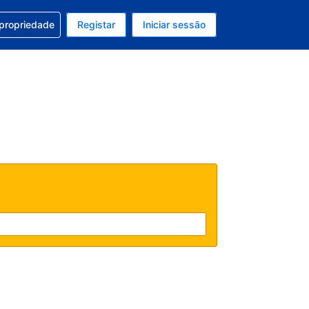
om a sua reserva
 propriedade
Registar
Iniciar sessão
 atual é EUR
u idioma atual é Português