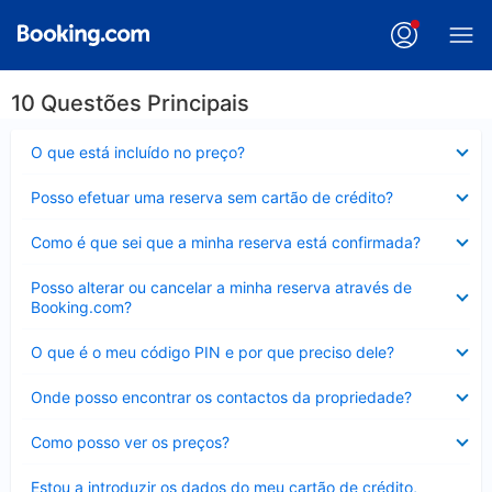
10 Questões Principais
Elemento
O que está incluído no preço?
fechado
Elemento
Posso efetuar uma reserva sem cartão de crédito?
fechado
Elemento
Como é que sei que a minha reserva está confirmada?
fechado
Elemento
Posso alterar ou cancelar a minha reserva através de
fechado
Booking.com?
Elemento
O que é o meu código PIN e por que preciso dele?
fechado
Elemento
Onde posso encontrar os contactos da propriedade?
fechado
Elemento
Como posso ver os preços?
fechado
Elemento
Estou a introduzir os dados do meu cartão de crédito,