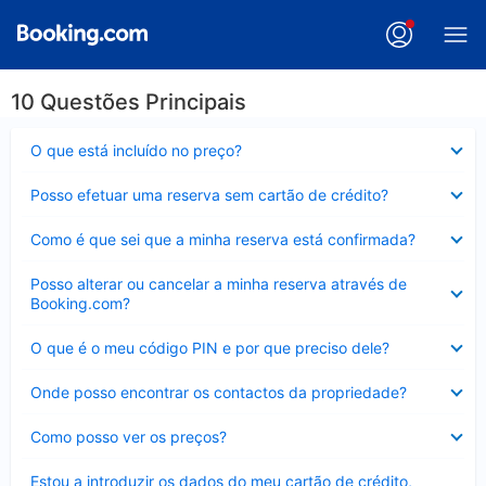
10 Questões Principais
Elemento
O que está incluído no preço?
fechado
Elemento
Posso efetuar uma reserva sem cartão de crédito?
fechado
Elemento
Como é que sei que a minha reserva está confirmada?
fechado
Elemento
Posso alterar ou cancelar a minha reserva através de
fechado
Booking.com?
Elemento
O que é o meu código PIN e por que preciso dele?
fechado
Elemento
Onde posso encontrar os contactos da propriedade?
fechado
Elemento
Como posso ver os preços?
fechado
Elemento
Estou a introduzir os dados do meu cartão de crédito,