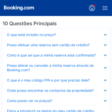
10 Questões Principais
Elemento
O que está incluído no preço?
fechado
Elemento
Posso efetuar uma reserva sem cartão de crédito?
fechado
Elemento
Como é que sei que a minha reserva está confirmada?
fechado
Elemento
Posso alterar ou cancelar a minha reserva através de
fechado
Booking.com?
Elemento
O que é o meu código PIN e por que preciso dele?
fechado
Elemento
Onde posso encontrar os contactos da propriedade?
fechado
Elemento
Como posso ver os preços?
fechado
Elemento
Estou a introduzir os dados do meu cartão de crédito,