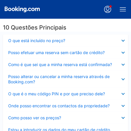
10 Questões Principais
Elemento
O que está incluído no preço?
fechado
Elemento
Posso efetuar uma reserva sem cartão de crédito?
fechado
Elemento
Como é que sei que a minha reserva está confirmada?
fechado
Elemento
Posso alterar ou cancelar a minha reserva através de
fechado
Booking.com?
Elemento
O que é o meu código PIN e por que preciso dele?
fechado
Elemento
Onde posso encontrar os contactos da propriedade?
fechado
Elemento
Como posso ver os preços?
fechado
Elemento
Estou a introduzir os dados do meu cartão de crédito,