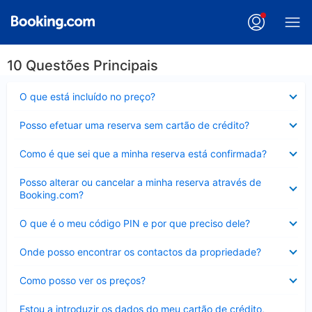
10 Questões Principais
Elemento
O que está incluído no preço?
fechado
Elemento
Posso efetuar uma reserva sem cartão de crédito?
fechado
Elemento
Como é que sei que a minha reserva está confirmada?
fechado
Elemento
Posso alterar ou cancelar a minha reserva através de
fechado
Booking.com?
Elemento
O que é o meu código PIN e por que preciso dele?
fechado
Elemento
Onde posso encontrar os contactos da propriedade?
fechado
Elemento
Como posso ver os preços?
fechado
Elemento
Estou a introduzir os dados do meu cartão de crédito,