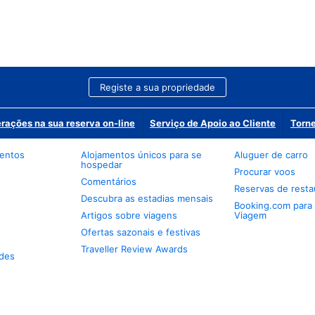
Registe a sua propriedade
erações na sua reserva on-line
Serviço de Apoio ao Cliente
Torne
mentos
Alojamentos únicos para se
Aluguer de carro
hospedar
Procurar voos
Comentários
Reservas de resta
Descubra as estadias mensais
Booking.com para
Artigos sobre viagens
Viagem
Ofertas sazonais e festivas
Traveller Review Awards
des