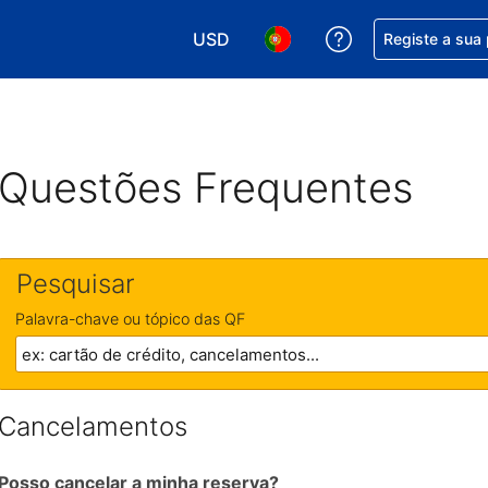
USD
Obtenha ajuda c
Registe a sua
Escolha a sua moeda. A sua moeda 
Escolha o seu idioma. O se
Questões Frequentes
Pesquisar
Palavra-chave ou tópico das QF
Cancelamentos
Posso cancelar a minha reserva?