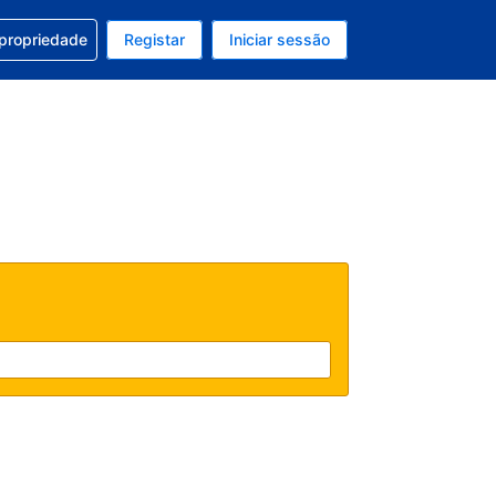
om a sua reserva
 propriedade
Registar
Iniciar sessão
atual é Dólar dos EUA
u idioma atual é Português