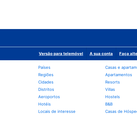
Versão para telemóvel
A sua conta
Faça alt
Países
Casas e aparta
Regiões
Apartamentos
Cidades
Resorts
Distritos
Villas
Aeroportos
Hostels
Hotéis
B&B
Locais de interesse
Casas de Hóspe