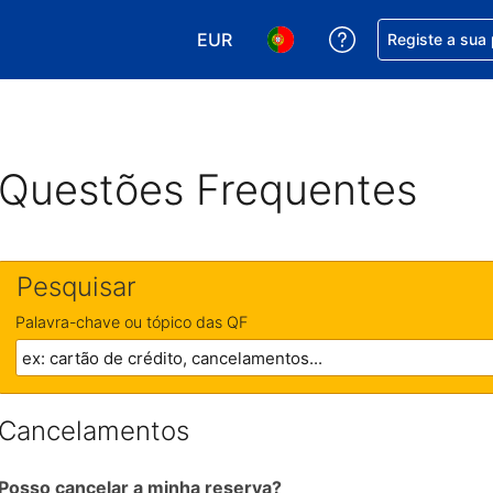
EUR
Obtenha ajuda c
Registe a sua
Escolha a sua moeda. A sua moeda
Escolha o seu idioma. O se
Questões Frequentes
Pesquisar
Palavra-chave ou tópico das QF
Cancelamentos
Posso cancelar a minha reserva?