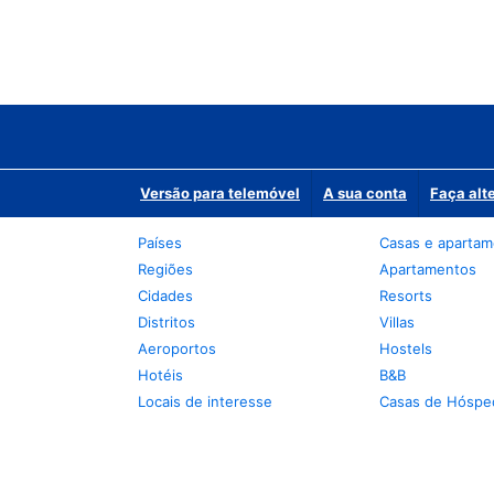
Versão para telemóvel
A sua conta
Faça alt
Países
Casas e aparta
Regiões
Apartamentos
Cidades
Resorts
Distritos
Villas
Aeroportos
Hostels
Hotéis
B&B
Locais de interesse
Casas de Hóspe