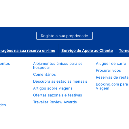
Registe a sua propriedade
erações na sua reserva on-line
Serviço de Apoio ao Cliente
Torne
mentos
Alojamentos únicos para se
Aluguer de carro
hospedar
Procurar voos
Comentários
Reservas de resta
Descubra as estadias mensais
Booking.com para
Artigos sobre viagens
Viagem
Ofertas sazonais e festivas
Traveller Review Awards
des