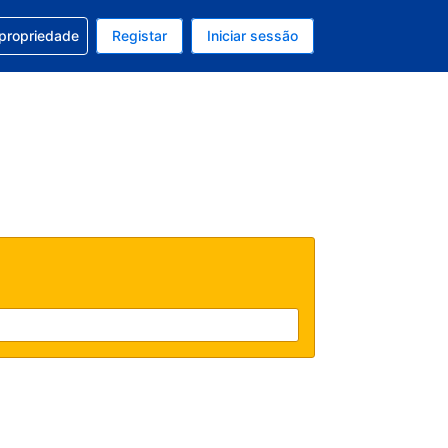
om a sua reserva
 propriedade
Registar
Iniciar sessão
 atual é EUR
u idioma atual é Português