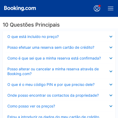
10 Questões Principais
Elemento
O que está incluído no preço?
fechado
Elemento
Posso efetuar uma reserva sem cartão de crédito?
fechado
Elemento
Como é que sei que a minha reserva está confirmada?
fechado
Elemento
Posso alterar ou cancelar a minha reserva através de
fechado
Booking.com?
Elemento
O que é o meu código PIN e por que preciso dele?
fechado
Elemento
Onde posso encontrar os contactos da propriedade?
fechado
Elemento
Como posso ver os preços?
fechado
Elemento
Estou a introduzir os dados do meu cartão de crédito,