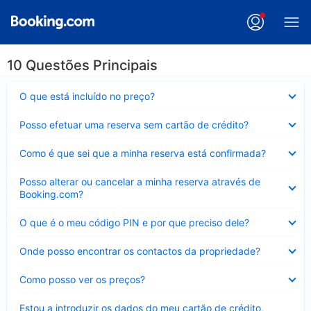
10 Questões Principais
Elemento
O que está incluído no preço?
fechado
Elemento
Posso efetuar uma reserva sem cartão de crédito?
fechado
Elemento
Como é que sei que a minha reserva está confirmada?
fechado
Elemento
Posso alterar ou cancelar a minha reserva através de
fechado
Booking.com?
Elemento
O que é o meu código PIN e por que preciso dele?
fechado
Elemento
Onde posso encontrar os contactos da propriedade?
fechado
Elemento
Como posso ver os preços?
fechado
Elemento
Estou a introduzir os dados do meu cartão de crédito,