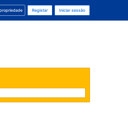
om a sua reserva
 propriedade
Registar
Iniciar sessão
atual é Dólar dos EUA
u idioma atual é Português