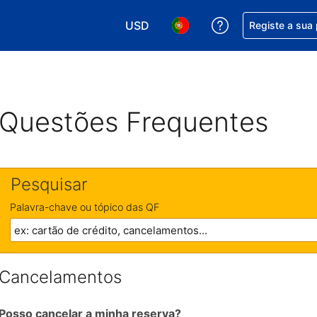
USD
Obtenha ajuda c
Registe a sua
Escolha a sua moeda. A sua moeda 
Escolha o seu idioma. O se
Questões Frequentes
Pesquisar
Palavra-chave ou tópico das QF
Cancelamentos
Posso cancelar a minha reserva?