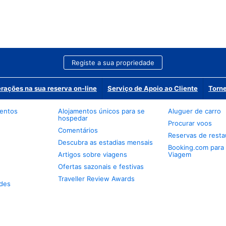
Registe a sua propriedade
erações na sua reserva on-line
Serviço de Apoio ao Cliente
Torne
mentos
Alojamentos únicos para se
Aluguer de carro
hospedar
Procurar voos
Comentários
Reservas de resta
Descubra as estadias mensais
Booking.com para
Artigos sobre viagens
Viagem
Ofertas sazonais e festivas
Traveller Review Awards
des