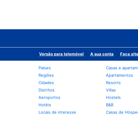
Versão para telemóvel
A sua conta
Faça alt
Países
Casas e aparta
Regiões
Apartamentos
Cidades
Resorts
Distritos
Villas
Aeroportos
Hostels
Hotéis
B&B
Locais de interesse
Casas de Hóspe