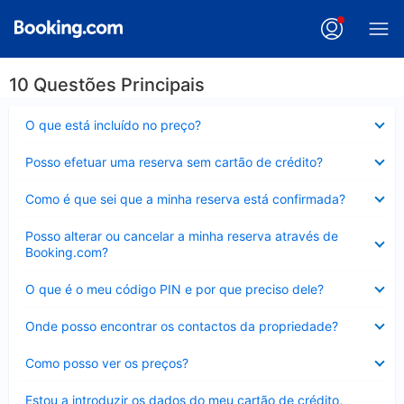
10 Questões Principais
Elemento
O que está incluído no preço?
fechado
Elemento
Posso efetuar uma reserva sem cartão de crédito?
fechado
Elemento
Como é que sei que a minha reserva está confirmada?
fechado
Elemento
Posso alterar ou cancelar a minha reserva através de
fechado
Booking.com?
Elemento
O que é o meu código PIN e por que preciso dele?
fechado
Elemento
Onde posso encontrar os contactos da propriedade?
fechado
Elemento
Como posso ver os preços?
fechado
Elemento
Estou a introduzir os dados do meu cartão de crédito,