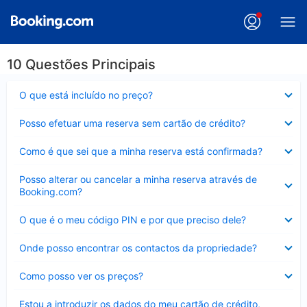
10 Questões Principais
Elemento
O que está incluído no preço?
fechado
Elemento
Posso efetuar uma reserva sem cartão de crédito?
fechado
Elemento
Como é que sei que a minha reserva está confirmada?
fechado
Elemento
Posso alterar ou cancelar a minha reserva através de
fechado
Booking.com?
Elemento
O que é o meu código PIN e por que preciso dele?
fechado
Elemento
Onde posso encontrar os contactos da propriedade?
fechado
Elemento
Como posso ver os preços?
fechado
Elemento
Estou a introduzir os dados do meu cartão de crédito,