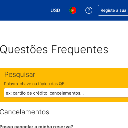
USD
Obtenha ajuda c
Registe a sua
Escolha a sua moeda. A sua moeda 
Escolha o seu idioma. O se
Questões Frequentes
Pesquisar
Palavra-chave ou tópico das QF
Cancelamentos
Posso cancelar a minha reserva?