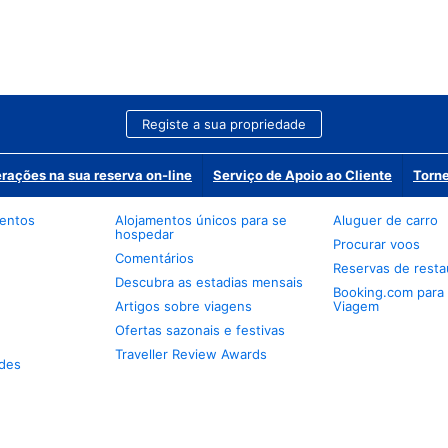
Registe a sua propriedade
erações na sua reserva on-line
Serviço de Apoio ao Cliente
Torne
mentos
Alojamentos únicos para se
Aluguer de carro
hospedar
Procurar voos
Comentários
Reservas de resta
Descubra as estadias mensais
Booking.com para
Artigos sobre viagens
Viagem
Ofertas sazonais e festivas
Traveller Review Awards
des