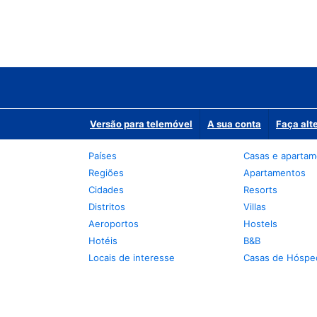
Versão para telemóvel
A sua conta
Faça alt
Países
Casas e aparta
Regiões
Apartamentos
Cidades
Resorts
Distritos
Villas
Aeroportos
Hostels
Hotéis
B&B
Locais de interesse
Casas de Hóspe