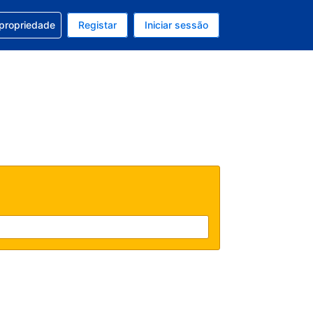
om a sua reserva
 propriedade
Registar
Iniciar sessão
atual é Dólar dos EUA
u idioma atual é Português