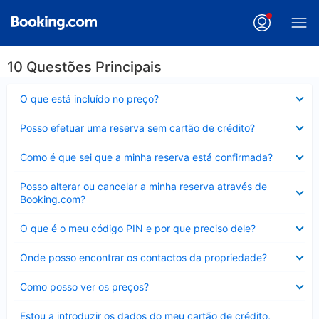
10 Questões Principais
Elemento
O que está incluído no preço?
fechado
Elemento
Posso efetuar uma reserva sem cartão de crédito?
fechado
Elemento
Como é que sei que a minha reserva está confirmada?
fechado
Elemento
Posso alterar ou cancelar a minha reserva através de
fechado
Booking.com?
Elemento
O que é o meu código PIN e por que preciso dele?
fechado
Elemento
Onde posso encontrar os contactos da propriedade?
fechado
Elemento
Como posso ver os preços?
fechado
Elemento
Estou a introduzir os dados do meu cartão de crédito,