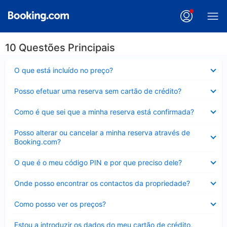
10 Questões Principais
Elemento
O que está incluído no preço?
fechado
Elemento
Posso efetuar uma reserva sem cartão de crédito?
fechado
Elemento
Como é que sei que a minha reserva está confirmada?
fechado
Elemento
Posso alterar ou cancelar a minha reserva através de
fechado
Booking.com?
Elemento
O que é o meu código PIN e por que preciso dele?
fechado
Elemento
Onde posso encontrar os contactos da propriedade?
fechado
Elemento
Como posso ver os preços?
fechado
Elemento
Estou a introduzir os dados do meu cartão de crédito,