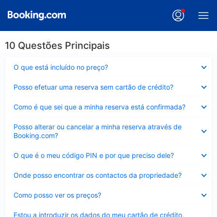
10 Questões Principais
Elemento
O que está incluído no preço?
fechado
Elemento
Posso efetuar uma reserva sem cartão de crédito?
fechado
Elemento
Como é que sei que a minha reserva está confirmada?
fechado
Elemento
Posso alterar ou cancelar a minha reserva através de
fechado
Booking.com?
Elemento
O que é o meu código PIN e por que preciso dele?
fechado
Elemento
Onde posso encontrar os contactos da propriedade?
fechado
Elemento
Como posso ver os preços?
fechado
Elemento
Estou a introduzir os dados do meu cartão de crédito,