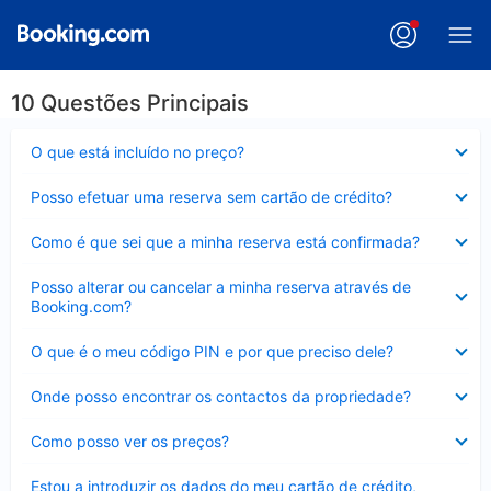
10 Questões Principais
Elemento
O que está incluído no preço?
fechado
Elemento
Posso efetuar uma reserva sem cartão de crédito?
fechado
Elemento
Como é que sei que a minha reserva está confirmada?
fechado
Elemento
Posso alterar ou cancelar a minha reserva através de
fechado
Booking.com?
Elemento
O que é o meu código PIN e por que preciso dele?
fechado
Elemento
Onde posso encontrar os contactos da propriedade?
fechado
Elemento
Como posso ver os preços?
fechado
Elemento
Estou a introduzir os dados do meu cartão de crédito,