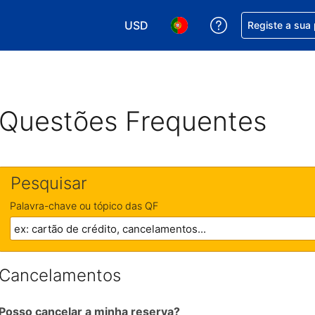
USD
Obtenha ajuda c
Registe a sua
Escolha a sua moeda. A sua moeda 
Escolha o seu idioma. O se
Questões Frequentes
Pesquisar
Palavra-chave ou tópico das QF
Cancelamentos
Posso cancelar a minha reserva?