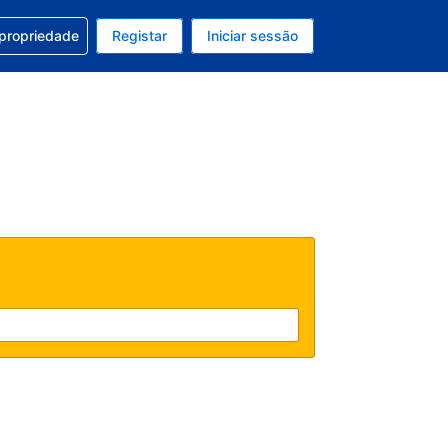
om a sua reserva
 propriedade
Registar
Iniciar sessão
atual é Dólar dos EUA
u idioma atual é Português