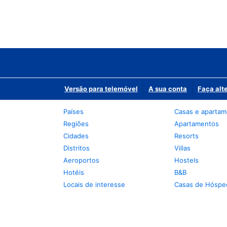
Versão para telemóvel
A sua conta
Faça alt
Países
Casas e aparta
Regiões
Apartamentos
Cidades
Resorts
Distritos
Villas
Aeroportos
Hostels
Hotéis
B&B
Locais de interesse
Casas de Hóspe