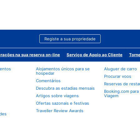
Registe a sua propriedade
erações na sua reserva on-line
Serviço de Apoio ao Cliente
Torne
mentos
Alojamentos únicos para se
Aluguer de carro
hospedar
Procurar voos
Comentários
Reservas de resta
Descubra as estadias mensais
Booking.com para
Artigos sobre viagens
Viagem
Ofertas sazonais e festivas
Traveller Review Awards
des